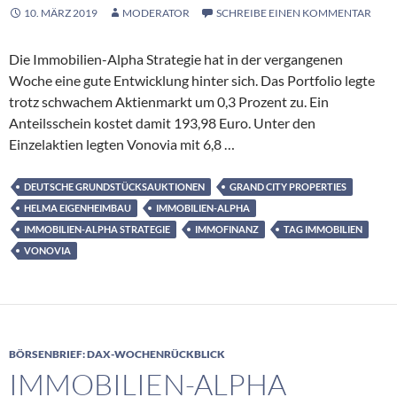
10. MÄRZ 2019
MODERATOR
SCHREIBE EINEN KOMMENTAR
Die Immobilien-Alpha Strategie hat in der vergangenen
Woche eine gute Entwicklung hinter sich. Das Portfolio legte
trotz schwachem Aktienmarkt um 0,3 Prozent zu. Ein
Anteilsschein kostet damit 193,98 Euro. Unter den
Einzelaktien legten Vonovia mit 6,8 …
DEUTSCHE GRUNDSTÜCKSAUKTIONEN
GRAND CITY PROPERTIES
HELMA EIGENHEIMBAU
IMMOBILIEN-ALPHA
IMMOBILIEN-ALPHA STRATEGIE
IMMOFINANZ
TAG IMMOBILIEN
VONOVIA
BÖRSENBRIEF: DAX-WOCHENRÜCKBLICK
IMMOBILIEN-ALPHA