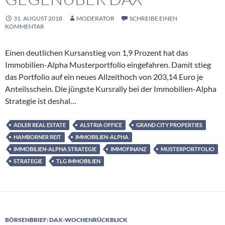
31. AUGUST 2018
MODERATOR
SCHREIBE EINEN
KOMMENTAR
Einen deutlichen Kursanstieg von 1,9 Prozent hat das
Immobilien-Alpha Musterportfolio eingefahren. Damit stieg
das Portfolio auf ein neues Allzeithoch von 203,14 Euro je
Anteilsschein. Die jüngste Kursrally bei der Immobilien-Alpha
Strategie ist deshal…
ADLER REAL ESTATE
ALSTRIA OFFICE
GRAND CITY PROPERTIES
HAMBORNER REIT
IMMOBILIEN-ALPHA
IMMOBILIEN-ALPHA STRATEGIE
IMMOFINANZ
MUSTERPORTFOLIO
STRATEGIE
TLG IMMOBILIEN
BÖRSENBRIEF: DAX-WOCHENRÜCKBLICK