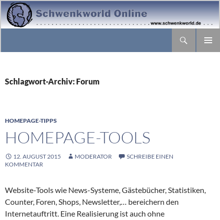
Suchen
ZUM
PRIMÄR
INHALT
MENÜ
SPRINGEN
Schlagwort-Archiv: Forum
HOMEPAGE-TIPPS
HOMEPAGE-TOOLS
12. AUGUST 2015
MODERATOR
SCHREIBE EINEN
KOMMENTAR
Website-Tools wie News-Systeme, Gästebücher, Statistiken,
Counter, Foren, Shops, Newsletter,… bereichern den
Internetauftritt. Eine Realisierung ist auch ohne