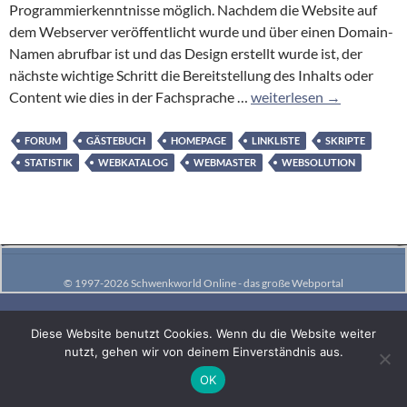
Programmierkenntnisse möglich. Nachdem die Website auf
dem Webserver veröffentlicht wurde und über einen Domain-
Namen abrufbar ist und das Design erstellt wurde ist, der
nächste wichtige Schritt die Bereitstellung des Inhalts oder
Homepage-
Content wie dies in der Fachsprache …
weiterlesen
→
Tools
FORUM
GÄSTEBUCH
HOMEPAGE
LINKLISTE
SKRIPTE
STATISTIK
WEBKATALOG
WEBMASTER
WEBSOLUTION
© 1997-2026 Schwenkworld Online - das große Webportal
Diese Website benutzt Cookies. Wenn du die Website weiter
nutzt, gehen wir von deinem Einverständnis aus.
OK