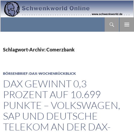
Suchen
ZUM
PRIMÄR
INHALT
MENÜ
SPRINGEN
Schlagwort-Archiv: Comerzbank
BÖRSENBRIEF: DAX-WOCHENRÜCKBLICK
DAX GEWINNT 0,3
PROZENT AUF 10.699
PUNKTE – VOLKSWAGEN,
SAP UND DEUTSCHE
TELEKOM AN DER DAX-