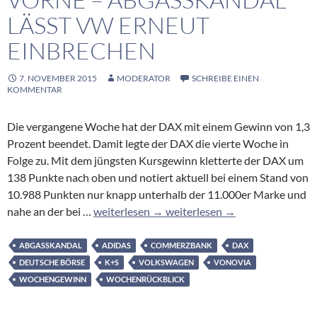
LÄSST VW ERNEUT
EINBRECHEN
7. NOVEMBER 2015
MODERATOR
SCHREIBE EINEN
KOMMENTAR
Die vergangene Woche hat der DAX mit einem Gewinn von 1,3
Prozent beendet. Damit legte der DAX die vierte Woche in
Folge zu. Mit dem jüngsten Kursgewinn kletterte der DAX um
138 Punkte nach oben und notiert aktuell bei einem Stand von
10.988 Punkten nur knapp unterhalb der 11.000er Marke und
DAX legte vierte Woche in Folge zu – Wochen
Provision auf Reisen
nahe an der bei …
weiterlesen
→
weiterlesen
→
ABGASSKANDAL
ADIDAS
COMMERZBANK
DAX
DEUTSCHE BÖRSE
K+S
VOLKSWAGEN
VONOVIA
WOCHENGEWINN
WOCHENRÜCKBLICK