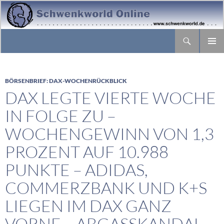
Suchen
ZUM
PRIMÄR
INHALT
MENÜ
SPRINGEN
BÖRSENBRIEF: DAX-WOCHENRÜCKBLICK
DAX LEGTE VIERTE WOCHE
IN FOLGE ZU –
WOCHENGEWINN VON 1,3
PROZENT AUF 10.988
PUNKTE – ADIDAS,
COMMERZBANK UND K+S
LIEGEN IM DAX GANZ
VORNE – ABGASSKANDAL