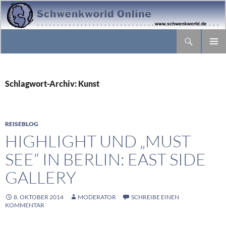
Suchen
ZUM
PRIMÄR
INHALT
MENÜ
SPRINGEN
Schlagwort-Archiv: Kunst
REISEBLOG
HIGHLIGHT UND „MUST
SEE“ IN BERLIN: EAST SIDE
GALLERY
8. OKTOBER 2014
MODERATOR
SCHREIBE EINEN
KOMMENTAR