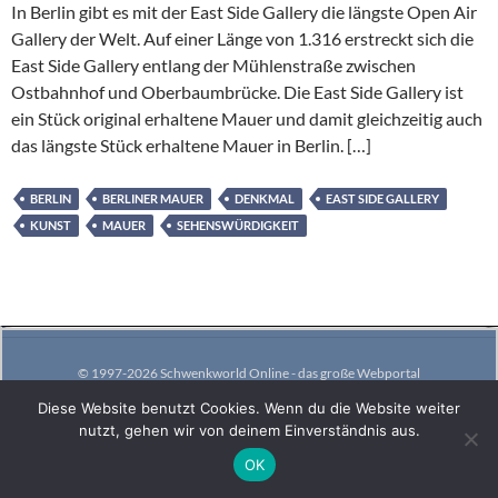
In Berlin gibt es mit der East Side Gallery die längste Open Air
Gallery der Welt. Auf einer Länge von 1.316 erstreckt sich die
East Side Gallery entlang der Mühlenstraße zwischen
Ostbahnhof und Oberbaumbrücke. Die East Side Gallery ist
ein Stück original erhaltene Mauer und damit gleichzeitig auch
das längste Stück erhaltene Mauer in Berlin. […]
BERLIN
BERLINER MAUER
DENKMAL
EAST SIDE GALLERY
KUNST
MAUER
SEHENSWÜRDIGKEIT
© 1997-2026 Schwenkworld Online - das große Webportal
Diese Website benutzt Cookies. Wenn du die Website weiter
nutzt, gehen wir von deinem Einverständnis aus.
OK