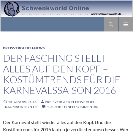
Suchen
ZUM
PRIMÄR
INHALT
MENÜ
SPRINGEN
PREISVERGLEICH-NEWS
DER FASCHING STELLT
ALLES AUF DEN KOPF –
KOSTÜMTRENDS FÜR DIE
KARNEVALSSAISON 2016
15. JANUAR 2016
PREISVERGLEICH-NEWS VON
TRAUMAUKTION.DE
SCHREIBE EINEN KOMMENTAR
Der Karneval stellt wieder alles auf den Kopf. Und die
Kostümtrends für 2016 lauten je verrückter umso besser. Wer