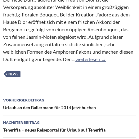
Verkörperung absoluter Weiblichkeit in einem großzügigen
fruchtig-floralen Bouquet. Bei der Kreation J'adore aus dem
Hause Dior eröffnet sich mit einem frischen Akkord der
Bergamotte, gefolgt von einem üppigen Rosenbouquet, das
von feinen Jasmin-Noten abgelöst wird. Aufgrund dieser
Zusammensetzung entfalten sich die sinnlichen, sehr
weiblichen Formen des Amphorenflakons und machen diesen
Provision auf Reisen
Duft endgültig zur Legende. Den...
weiterlesen
→
NEWS
Beitragsnavigation
VORHERIGER BEITRAG
Urlaub an den Ballermann für 2014 jetzt buchen
NÄCHSTER BEITRAG
Teneriffa – neues Reiseportal für Urlaub auf Teneriffa