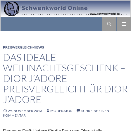
Suchen
ZUM
PRIMÄR
INHALT
MENÜ
SPRINGEN
PREISVERGLEICH-NEWS
DAS IDEALE
WEIHNACHTSGESCHENK –
DIOR J’ADORE –
PREISVERGLEICH FÜR DIOR
J’ADORE
29. NOVEMBER 2013
MODERATOR
SCHREIBE EINEN
KOMMENTAR
Der neue Duft J'adore für die Frau von Dior ist die